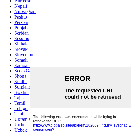
Burmese
Nepali
Norwegian
Pashto
Persian
Punjabi
Serbian
Sesotho
Sinhala
Slovak
Slovenian
Somali
Samoan
Scots Gaelic
Shona
Sindhi
Sundanese
Swahili
Tajik
Tamil
Telugu
Thai
Ukrainian
Urdu
Uzbek