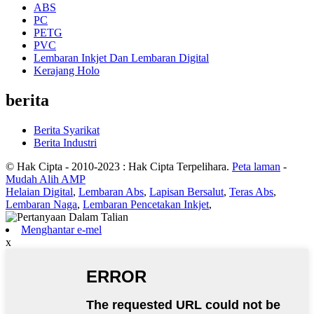
ABS
PC
PETG
PVC
Lembaran Inkjet Dan Lembaran Digital
Kerajang Holo
berita
Berita Syarikat
Berita Industri
© Hak Cipta - 2010-2023 : Hak Cipta Terpelihara.
Peta laman
-
Mudah Alih AMP
Helaian Digital
,
Lembaran Abs
,
Lapisan Bersalut
,
Teras Abs
,
Lembaran Naga
,
Lembaran Pencetakan Inkjet
,
Menghantar e-mel
x